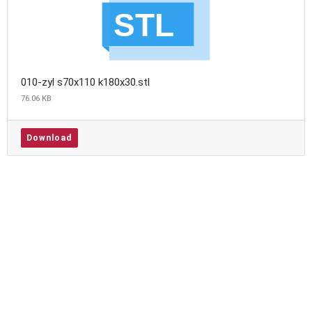
010-zyl s70x110 k180x30.stl
76.06 KB
Download