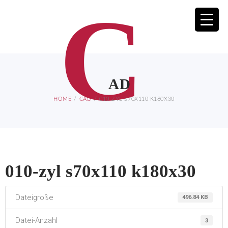
C
AD
HOME
CAD
010-ZYL S70X110 K180X30
010-zyl s70x110 k180x30
Dateigröße
496.84 KB
Datei-Anzahl
3