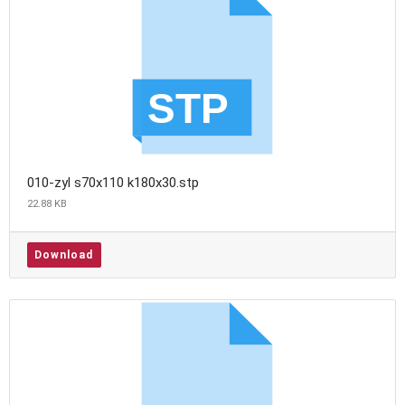
010-zyl s70x110 k180x30.stp
22.88 KB
Download