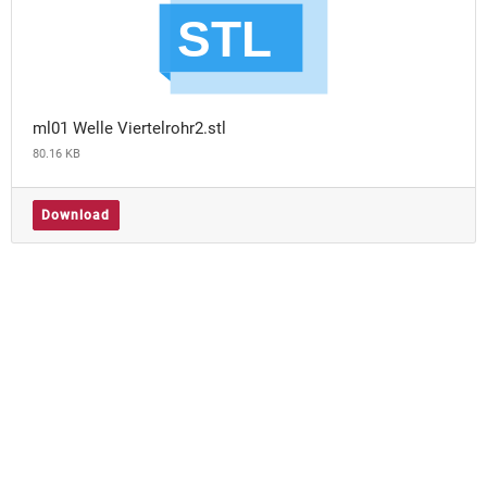
ml01 Welle Viertelrohr2.stl
80.16 KB
Download