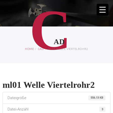
C
AD
HOME
CAD
ML01 WELLE VIERTELROHR2
ml01 Welle Viertelrohr2
Dateigröße
556.13 KB
Datei-Anzahl
3