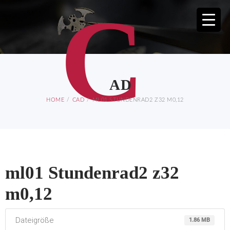
C
AD
HOME
CAD
ML01 STUNDENRAD2 Z32 M0,12
ml01 Stundenrad2 z32
m0,12
Dateigröße
1.86 MB