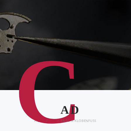
C
AD
HOME
CAD
ML01 SI KLOBENFUSS