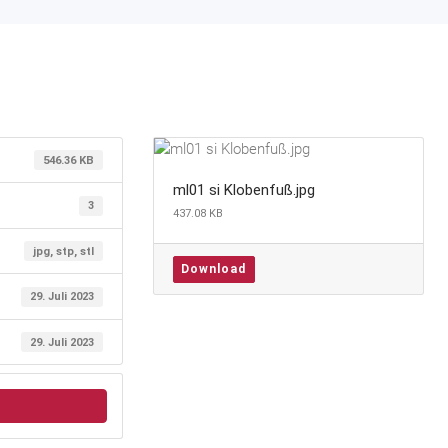
546.36 KB
ml01 si Klobenfuß.jpg
3
437.08 KB
jpg, stp, stl
Download
29. Juli 2023
29. Juli 2023