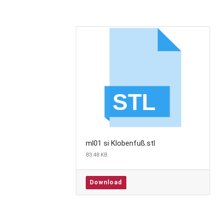
ml01 si Klobenfuß.stl
83.48 KB
Download