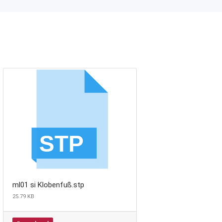
ml01 si Klobenfuß.stp
25.79 KB