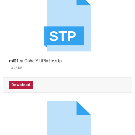
ml01 si GabelY UPlatte.stp
13.23 KB
Download