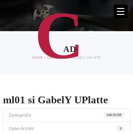
C
AD
HOME
CAD
ML01 SI GABELY UPLATTE
ml01 si GabelY UPlatte
Dateigröße
640.03 KB
Datei-Anzahl
3