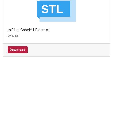
ml01 si GabelY UPlatte.stl
29.57 KB
Download