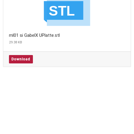
ml01 si GabelX UPlatte.stl
29.38 KB
Download