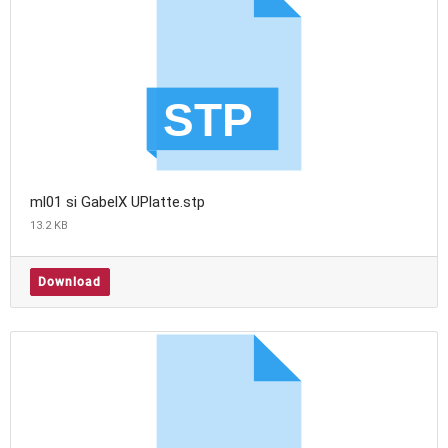
ml01 si GabelX UPlatte.stp
13.2 KB
Download