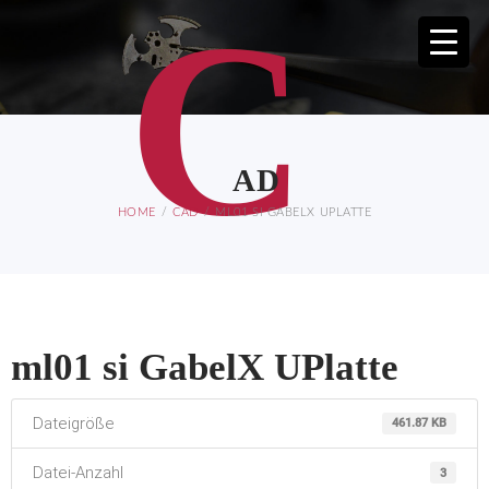
C
AD
HOME
CAD
ML01 SI GABELX UPLATTE
ml01 si GabelX UPlatte
Dateigröße
461.87 KB
Datei-Anzahl
3