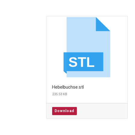
Hebelbuchse.stl
235.53 KB
Download