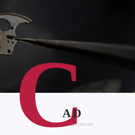
C
AD
HOME
CAD
HEBELBUCHSE