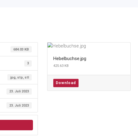
684.03 KB
Hebelbuchse.jpg
3
425.63 KB
jpg, stp, stl
Download
23. Juli 2023
23. Juli 2023