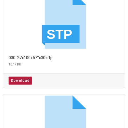
030-27x100x57°x30.stp
15.17 KB
Download