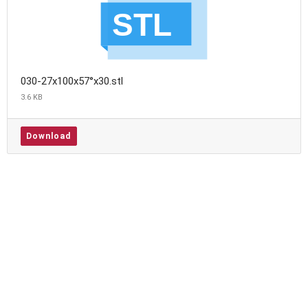
030-27x100x57°x30.stl
3.6 KB
Download