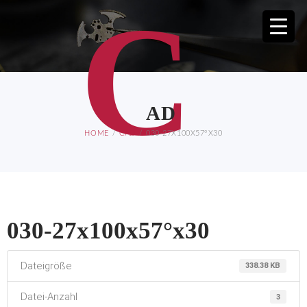
C
AD
HOME
CAD
030-27X100X57°X30
030-27x100x57°x30
Dateigröße
338.38 KB
Datei-Anzahl
3