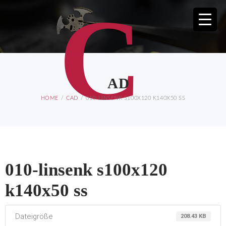
C
AD
HOME
CAD
010-LINSENK S100X120 K140X50 SS
010-linsenk s100x120
k140x50 ss
Dateigröße
208.43 KB